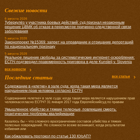
Свежие новости
6 августа 2026
Туберкулёз у участника боевых действий: суд признал незаконным
решение ЦВМК об отказе в пересмотре причинно-следственной связи
заболевания
5 августа 2026
Законопроект №15369: запрет на оправдание и отрицание депортаций
по национальному признаку
5 августа 2026
Реальное лишение свободы за систематические интернет-оскорбления:
ЕСПЧ подтвердил правомерность приговора в деле Kunstelj v. Slovenia
все новости
Последние статьи
все статьи
Содержание в «клетке» в зале суда: когда такая мера является
нарушением прав человека согласно ЕСПЧ
Содержаниев «клетке» в зале суда: когда такая мера является нарушением прав
человекасогласно ЕСПЧ? 31 января 2017 года Европейскийсуд по правам
Умышленное убийство и тяжкие телесные, повлекшие смерть:
практические проблемы квалификации
Казалось бы – что сложного вразграничении составов убийства и тяжких
телесных повреждений. Но сложности всеже возникают, когда результатом
избиения или
Как обжаловать протокол по статье 130 КУоАП?