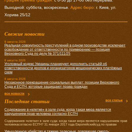
График приема граждан:
с 8-30 до 17-00 без перерыва.
Выходной: суббота, воскресенье.
Адрес бюро:
г. Киев, ул.
Хорива 25/12
Свежие новости
9 августа 2026
Реальная совокупность преступлений в одном производстве исключает
освобождение от ответственности по примирению — позиция
Верховного Суда по делу № 371/111/25
8 августа 2026
Уголовный кодекс Украины планируют дополнить статьёй об
ответственности дропов и организаторов мошеннических платёжных
схем
8 августа 2026
Незаконное прекращение социальных выплат: позиции Верховного
Суда и ЕСПЧ, которые защищают права граждан
все новости
Последние статьи
все статьи
Содержание в «клетке» в зале суда: когда такая мера является
нарушением прав человека согласно ЕСПЧ
Содержаниев «клетке» в зале суда: когда такая мера является нарушением прав
человекасогласно ЕСПЧ? 31 января 2017 года Европейскийсуд по правам
Умышленное убийство и тяжкие телесные, повлекшие смерть: