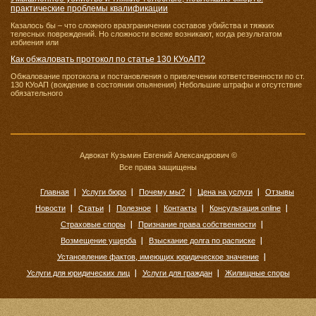
практические проблемы квалификации
Казалось бы – что сложного вразграничении составов убийства и тяжких
телесных повреждений. Но сложности всеже возникают, когда результатом
избиения или
Как обжаловать протокол по статье 130 КУоАП?
Обжалование протокола и постановления о привлечении кответственности по ст.
130 КУоАП (вождение в состоянии опьянения) Небольшие штрафы и отсутствие
обязательного
Адвокат Кузьмин Евгений Александрович ©
Все права защищены
Главная
Услуги бюро
Почему мы?
Цена на услуги
Отзывы
Новости
Статьи
Полезное
Контакты
Консультация online
Страховые споры
Признание права собственности
Возмещение ущерба
Взыскание долга по расписке
Установление фактов, имеющих юридическое значение
Услуги для юридических лиц
Услуги для граждан
Жилищные споры