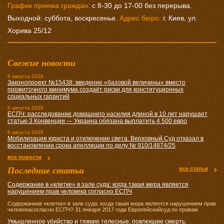
График приема граждан:
с 8-30 до 17-00 без перерыва.
Выходной: суббота, воскресенье.
Адрес бюро:
г. Киев, ул.
Хорива 25/12
Свежие новости
6 августа 2026
Законопроект №15438: введение «базовой величины» вместо
прожиточного минимума создаёт риски для конституционных
социальных гарантий
6 августа 2026
ЕСПЧ: расследование домашнего насилия длиной в 10 лет нарушает
статью 3 Конвенции — Украина обязана выплатить 4 500 евро
6 августа 2026
Мобилизация юриста и отключение света: Верховный Суд отказал в
восстановлении срока апелляции по делу № 910/14874/25
все новости
Последние статьи
все статьи
Содержание в «клетке» в зале суда: когда такая мера является
нарушением прав человека согласно ЕСПЧ
Содержаниев «клетке» в зале суда: когда такая мера является нарушением прав
человекасогласно ЕСПЧ? 31 января 2017 года Европейскийсуд по правам
Умышленное убийство и тяжкие телесные, повлекшие смерть: