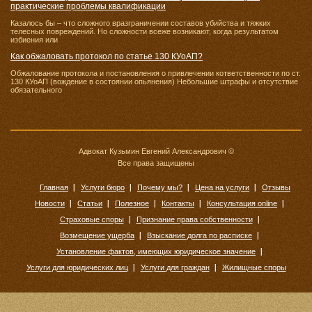
практические проблемы квалификации
Казалось бы – что сложного вразграничении составов убийства и тяжких
телесных повреждений. Но сложности всеже возникают, когда результатом
избиения или
Как обжаловать протокол по статье 130 КУоАП?
Обжалование протокола и постановления о привлечении кответственности по ст.
130 КУоАП (вождение в состоянии опьянения) Небольшие штрафы и отсутствие
обязательного
Адвокат Кузьмин Евгений Александрович ©
Все права защищены
Главная
Услуги бюро
Почему мы?
Цена на услуги
Отзывы
Новости
Статьи
Полезное
Контакты
Консультация online
Страховые споры
Признание права собственности
Возмещение ущерба
Взыскание долга по расписке
Установление фактов, имеющих юридическое значение
Услуги для юридических лиц
Услуги для граждан
Жилищные споры