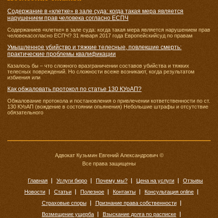
Содержание в «клетке» в зале суда: когда такая мера является
нарушением прав человека согласно ЕСПЧ
Содержаниев «клетке» в зале суда: когда такая мера является нарушением прав
человекасогласно ЕСПЧ? 31 января 2017 года Европейскийсуд по правам
Умышленное убийство и тяжкие телесные, повлекшие смерть:
практические проблемы квалификации
Казалось бы – что сложного вразграничении составов убийства и тяжких
телесных повреждений. Но сложности всеже возникают, когда результатом
избиения или
Как обжаловать протокол по статье 130 КУоАП?
Обжалование протокола и постановления о привлечении кответственности по ст.
130 КУоАП (вождение в состоянии опьянения) Небольшие штрафы и отсутствие
обязательного
Адвокат Кузьмин Евгений Александрович ©
Все права защищены
Главная
Услуги бюро
Почему мы?
Цена на услуги
Отзывы
Новости
Статьи
Полезное
Контакты
Консультация online
Страховые споры
Признание права собственности
Возмещение ущерба
Взыскание долга по расписке