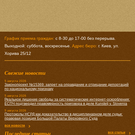
График приема граждан:
с 8-30 до 17-00 без перерыва.
Выходной: суббота, воскресенье.
Адрес бюро:
г. Киев, ул.
Хорива 25/12
Свежие новости
5 августа 2026
Законопроект №15369: запрет на оправдание и отрицание депортаций
по национальному признаку
5 августа 2026
Реальное лишение свободы за систематические интернет-оскорбления:
ЕСПЧ подтвердил правомерность приговора в деле Kunstelj v. Slovenia
5 августа 2026
Протоколы НСРД как доказательство в дисциплинарном деле судьи:
правовая позиция Большой Палаты Верховного Суда
все новости
Последние статьи
все статьи