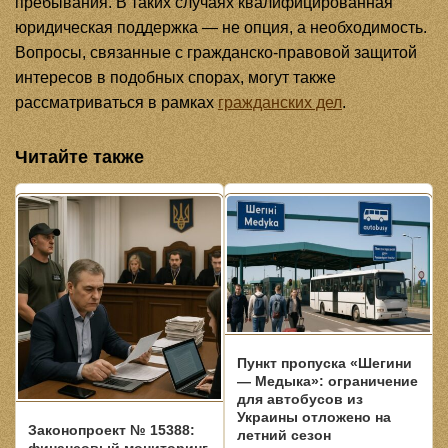
пребывания. В таких случаях квалифицированная
юридическая поддержка — не опция, а необходимость.
Вопросы, связанные с гражданско-правовой защитой
интересов в подобных спорах, могут также
рассматриваться в рамках
гражданских дел
.
Читайте также
Пункт пропуска «Шегини
— Медыка»: ограничение
для автобусов из
Украины отложено на
Законопроект № 15388:
летний сезон