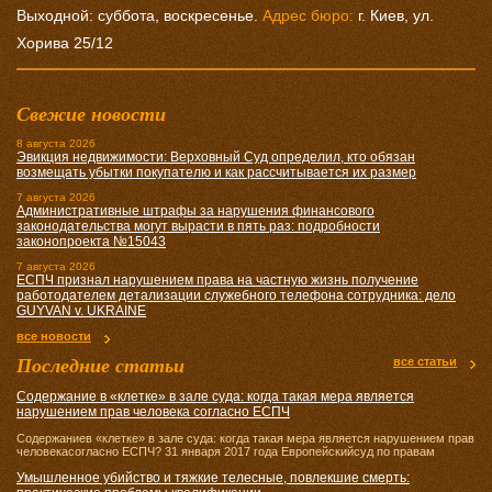
Выходной: суббота, воскресенье.
Адрес бюро:
г. Киев, ул.
Хорива 25/12
Свежие новости
8 августа 2026
Эвикция недвижимости: Верховный Суд определил, кто обязан
возмещать убытки покупателю и как рассчитывается их размер
7 августа 2026
Административные штрафы за нарушения финансового
законодательства могут вырасти в пять раз: подробности
законопроекта №15043
7 августа 2026
ЕСПЧ признал нарушением права на частную жизнь получение
работодателем детализации служебного телефона сотрудника: дело
GUYVAN v. UKRAINE
все новости
Последние статьи
все статьи
Содержание в «клетке» в зале суда: когда такая мера является
нарушением прав человека согласно ЕСПЧ
Содержаниев «клетке» в зале суда: когда такая мера является нарушением прав
человекасогласно ЕСПЧ? 31 января 2017 года Европейскийсуд по правам
Умышленное убийство и тяжкие телесные, повлекшие смерть: