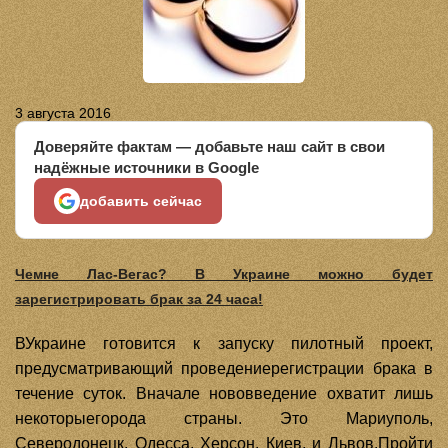
3 августа 2016
Доверяйте фактам — добавьте наш сайт в свои
надёжные источники в Google
добавить сейчас
Чемне Лас-Вегас? В Украине можно будет
зарегистрировать брак за 24 часа!
ВУкраине готовится к запуску пилотный проект,
предусматривающий проведениерегистрации брака в
течение суток. Вначале нововведение охватит лишь
некоторыегорода страны. Это Мариуполь,
Северодонецк, Одесса, Херсон, Киев, и Львов.Пройти