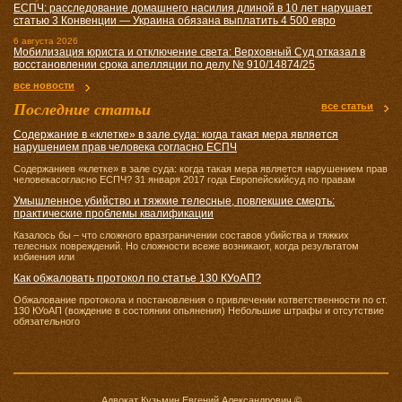
ЕСПЧ: расследование домашнего насилия длиной в 10 лет нарушает
статью 3 Конвенции — Украина обязана выплатить 4 500 евро
6 августа 2026
Мобилизация юриста и отключение света: Верховный Суд отказал в
восстановлении срока апелляции по делу № 910/14874/25
все новости
Последние статьи
все статьи
Содержание в «клетке» в зале суда: когда такая мера является
нарушением прав человека согласно ЕСПЧ
Содержаниев «клетке» в зале суда: когда такая мера является нарушением прав
человекасогласно ЕСПЧ? 31 января 2017 года Европейскийсуд по правам
Умышленное убийство и тяжкие телесные, повлекшие смерть:
практические проблемы квалификации
Казалось бы – что сложного вразграничении составов убийства и тяжких
телесных повреждений. Но сложности всеже возникают, когда результатом
избиения или
Как обжаловать протокол по статье 130 КУоАП?
Обжалование протокола и постановления о привлечении кответственности по ст.
130 КУоАП (вождение в состоянии опьянения) Небольшие штрафы и отсутствие
обязательного
Адвокат Кузьмин Евгений Александрович ©