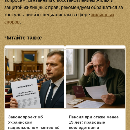
вопросам, связанным с восстановлением жилья и
защитой жилищных прав, рекомендуем обращаться за
консультацией к специалистам в сфере
жилищных
споров
.
Читайте также
Законопроект об
Пенсия при стаже менее
Украинском
15 лет: правовые
национальном пантеоне:
последствия и