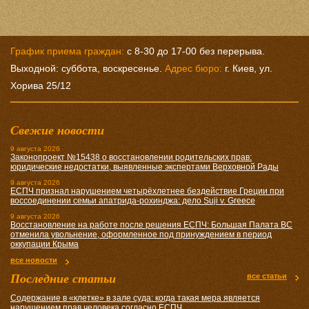
График приема граждан:
с 8-30 до 17-00 без перерыва.
Выходной: суббота, воскресенье.
Адрес бюро:
г. Киев, ул.
Хорива 25/12
Свежие новости
9 августа 2026
Законопроект №15438 о восстановлении родительских прав:
юридические недостатки, выявленные экспертами Верховной Рады
9 августа 2026
ЕСПЧ признал нарушением четырёхлетнее бездействие Греции при
воссоединении семьи апатрида-рохинджа: дело Suji v. Greece
9 августа 2026
Восстановление на работе после решения ЕСПЧ: Большая Палата ВС
отменила увольнение, оформленное под принуждением в период
оккупации Крыма
все новости
Последние статьи
все статьи
Содержание в «клетке» в зале суда: когда такая мера является
нарушением прав человека согласно ЕСПЧ