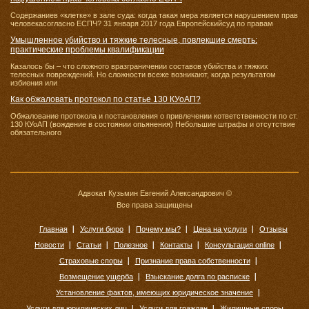
Содержаниев «клетке» в зале суда: когда такая мера является нарушением прав
человекасогласно ЕСПЧ? 31 января 2017 года Европейскийсуд по правам
Умышленное убийство и тяжкие телесные, повлекшие смерть:
практические проблемы квалификации
Казалось бы – что сложного вразграничении составов убийства и тяжких
телесных повреждений. Но сложности всеже возникают, когда результатом
избиения или
Как обжаловать протокол по статье 130 КУоАП?
Обжалование протокола и постановления о привлечении кответственности по ст.
130 КУоАП (вождение в состоянии опьянения) Небольшие штрафы и отсутствие
обязательного
Адвокат Кузьмин Евгений Александрович ©
Все права защищены
Главная
Услуги бюро
Почему мы?
Цена на услуги
Отзывы
Новости
Статьи
Полезное
Контакты
Консультация online
Страховые споры
Признание права собственности
Возмещение ущерба
Взыскание долга по расписке
Установление фактов, имеющих юридическое значение
Услуги для юридических лиц
Услуги для граждан
Жилищные споры