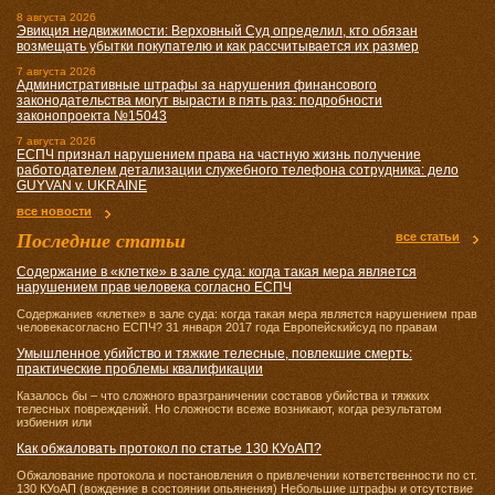
8 августа 2026
Эвикция недвижимости: Верховный Суд определил, кто обязан
возмещать убытки покупателю и как рассчитывается их размер
7 августа 2026
Административные штрафы за нарушения финансового
законодательства могут вырасти в пять раз: подробности
законопроекта №15043
7 августа 2026
ЕСПЧ признал нарушением права на частную жизнь получение
работодателем детализации служебного телефона сотрудника: дело
GUYVAN v. UKRAINE
все новости
Последние статьи
все статьи
Содержание в «клетке» в зале суда: когда такая мера является
нарушением прав человека согласно ЕСПЧ
Содержаниев «клетке» в зале суда: когда такая мера является нарушением прав
человекасогласно ЕСПЧ? 31 января 2017 года Европейскийсуд по правам
Умышленное убийство и тяжкие телесные, повлекшие смерть:
практические проблемы квалификации
Казалось бы – что сложного вразграничении составов убийства и тяжких
телесных повреждений. Но сложности всеже возникают, когда результатом
избиения или
Как обжаловать протокол по статье 130 КУоАП?
Обжалование протокола и постановления о привлечении кответственности по ст.
130 КУоАП (вождение в состоянии опьянения) Небольшие штрафы и отсутствие