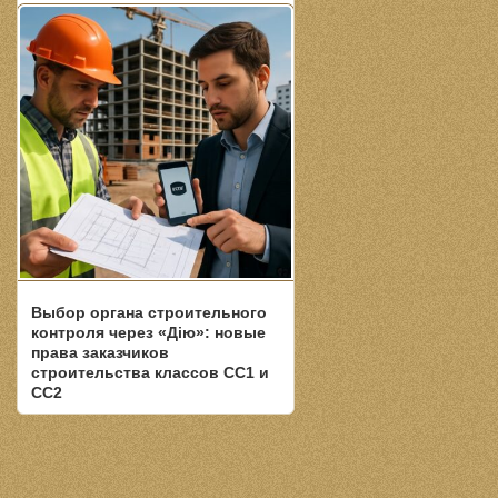
Выбор органа строительного
контроля через «Дію»: новые
права заказчиков
строительства классов СС1 и
СС2