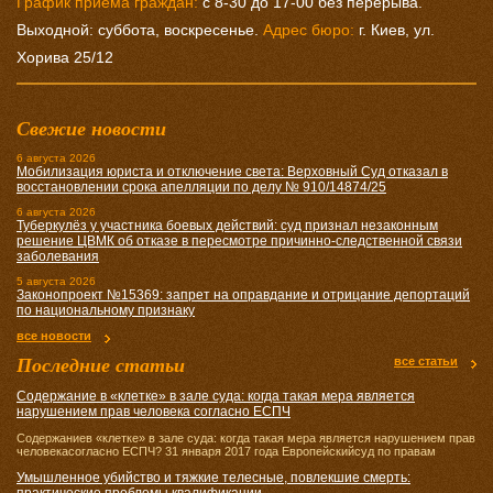
График приема граждан:
с 8-30 до 17-00 без перерыва.
Выходной: суббота, воскресенье.
Адрес бюро:
г. Киев, ул.
Хорива 25/12
Свежие новости
6 августа 2026
Мобилизация юриста и отключение света: Верховный Суд отказал в
восстановлении срока апелляции по делу № 910/14874/25
6 августа 2026
Туберкулёз у участника боевых действий: суд признал незаконным
решение ЦВМК об отказе в пересмотре причинно-следственной связи
заболевания
5 августа 2026
Законопроект №15369: запрет на оправдание и отрицание депортаций
по национальному признаку
все новости
Последние статьи
все статьи
Содержание в «клетке» в зале суда: когда такая мера является
нарушением прав человека согласно ЕСПЧ
Содержаниев «клетке» в зале суда: когда такая мера является нарушением прав
человекасогласно ЕСПЧ? 31 января 2017 года Европейскийсуд по правам
Умышленное убийство и тяжкие телесные, повлекшие смерть: