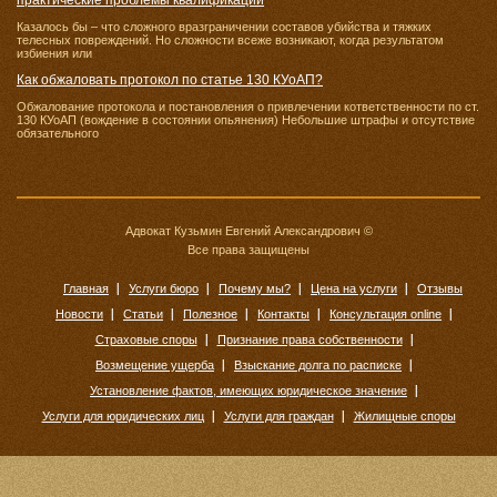
практические проблемы квалификации
Казалось бы – что сложного вразграничении составов убийства и тяжких
телесных повреждений. Но сложности всеже возникают, когда результатом
избиения или
Как обжаловать протокол по статье 130 КУоАП?
Обжалование протокола и постановления о привлечении кответственности по ст.
130 КУоАП (вождение в состоянии опьянения) Небольшие штрафы и отсутствие
обязательного
Адвокат Кузьмин Евгений Александрович ©
Все права защищены
Главная
Услуги бюро
Почему мы?
Цена на услуги
Отзывы
Новости
Статьи
Полезное
Контакты
Консультация online
Страховые споры
Признание права собственности
Возмещение ущерба
Взыскание долга по расписке
Установление фактов, имеющих юридическое значение
Услуги для юридических лиц
Услуги для граждан
Жилищные споры