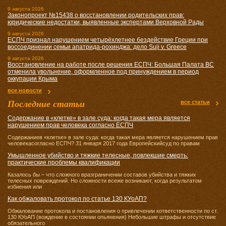
9 августа 2026
Законопроект №15438 о восстановлении родительских прав:
юридические недостатки, выявленные экспертами Верховной Рады
9 августа 2026
ЕСПЧ признал нарушением четырёхлетнее бездействие Греции при
воссоединении семьи апатрида-рохинджа: дело Suji v. Greece
9 августа 2026
Восстановление на работе после решения ЕСПЧ: Большая Палата ВС
отменила увольнение, оформленное под принуждением в период
оккупации Крыма
все новости
Последние статьи
все статьи
Содержание в «клетке» в зале суда: когда такая мера является
нарушением прав человека согласно ЕСПЧ
Содержаниев «клетке» в зале суда: когда такая мера является нарушением прав
человекасогласно ЕСПЧ? 31 января 2017 года Европейскийсуд по правам
Умышленное убийство и тяжкие телесные, повлекшие смерть:
практические проблемы квалификации
Казалось бы – что сложного вразграничении составов убийства и тяжких
телесных повреждений. Но сложности всеже возникают, когда результатом
избиения или
Как обжаловать протокол по статье 130 КУоАП?
Обжалование протокола и постановления о привлечении кответственности по ст.
130 КУоАП (вождение в состоянии опьянения) Небольшие штрафы и отсутствие
обязательного