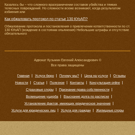
Казалось бы – что сложного вразграничении составов убийства и тяжких
телесных повреждений. Но сложности всеже возникают, когда результатом
избиения или
Как обжаловать протокол по статье 130 КУоАП?
Обжалование протокола и постановления о привлечении кответственности по ст.
130 КУоАП (вождение в состоянии опьянения) Небольшие штрафы и отсутствие
обязательного
Адвокат Кузьмин Евгений Александрович ©
Все права защищены
Главная
Услуги бюро
Почему мы?
Цена на услуги
Отзывы
Новости
Статьи
Полезное
Контакты
Консультация online
Страховые споры
Признание права собственности
Возмещение ущерба
Взыскание долга по расписке
Установление фактов, имеющих юридическое значение
Услуги для юридических лиц
Услуги для граждан
Жилищные споры