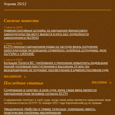
Хорива 25/12
Свежие новости
7 августа 2026
Административные штрафы за нарушения финансового
законодательства могут вырасти в пять раз: подробности
законопроекта №15043
7 августа 2026
ЕСПЧ признал нарушением права на частную жизнь получение
работодателем детализации служебного телефона сотрудника: дело
GUYVAN v. UKRAINE
7 августа 2026
Большая Палата ВС: требования о признании невыплаты индексации
пенсий уголовным преступлением и взыскании 24 млн грн
вознаграждения не подлежат рассмотрению в административном суде
все новости
Последние статьи
все статьи
Содержание в «клетке» в зале суда: когда такая мера является
нарушением прав человека согласно ЕСПЧ
Содержаниев «клетке» в зале суда: когда такая мера является нарушением прав
человекасогласно ЕСПЧ? 31 января 2017 года Европейскийсуд по правам
Умышленное убийство и тяжкие телесные, повлекшие смерть:
практические проблемы квалификации