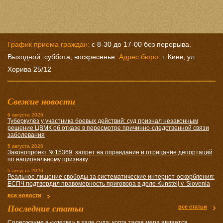
График приема граждан:
с 8-30 до 17-00 без перерыва.
Выходной: суббота, воскресенье.
Адрес бюро:
г. Киев, ул.
Хорива 25/12
Свежие новости
6 августа 2026
Туберкулёз у участника боевых действий: суд признал незаконным
решение ЦВМК об отказе в пересмотре причинно-следственной связи
заболевания
5 августа 2026
Законопроект №15369: запрет на оправдание и отрицание депортаций
по национальному признаку
5 августа 2026
Реальное лишение свободы за систематические интернет-оскорбления:
ЕСПЧ подтвердил правомерность приговора в деле Kunstelj v. Slovenia
все новости
Последние статьи
все статьи
Содержание в «клетке» в зале суда: когда такая мера является