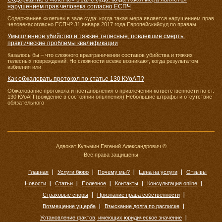
нарушением прав человека согласно ЕСПЧ
Содержаниев «клетке» в зале суда: когда такая мера является нарушением прав
человекасогласно ЕСПЧ? 31 января 2017 года Европейскийсуд по правам
Умышленное убийство и тяжкие телесные, повлекшие смерть:
практические проблемы квалификации
Казалось бы – что сложного вразграничении составов убийства и тяжких
телесных повреждений. Но сложности всеже возникают, когда результатом
избиения или
Как обжаловать протокол по статье 130 КУоАП?
Обжалование протокола и постановления о привлечении кответственности по ст.
130 КУоАП (вождение в состоянии опьянения) Небольшие штрафы и отсутствие
обязательного
Адвокат Кузьмин Евгений Александрович ©
Все права защищены
Главная
Услуги бюро
Почему мы?
Цена на услуги
Отзывы
Новости
Статьи
Полезное
Контакты
Консультация online
Страховые споры
Признание права собственности
Возмещение ущерба
Взыскание долга по расписке
Установление фактов, имеющих юридическое значение