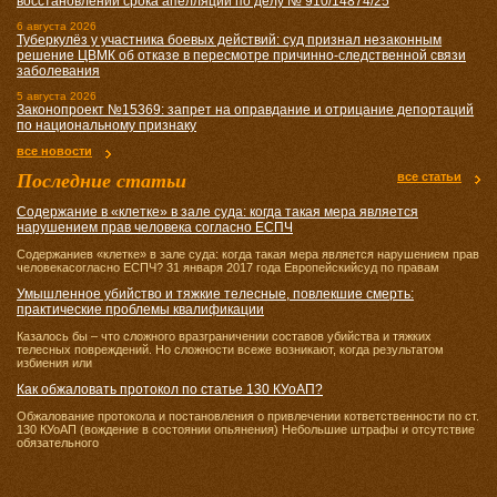
восстановлении срока апелляции по делу № 910/14874/25
6 августа 2026
Туберкулёз у участника боевых действий: суд признал незаконным
решение ЦВМК об отказе в пересмотре причинно-следственной связи
заболевания
5 августа 2026
Законопроект №15369: запрет на оправдание и отрицание депортаций
по национальному признаку
все новости
Последние статьи
все статьи
Содержание в «клетке» в зале суда: когда такая мера является
нарушением прав человека согласно ЕСПЧ
Содержаниев «клетке» в зале суда: когда такая мера является нарушением прав
человекасогласно ЕСПЧ? 31 января 2017 года Европейскийсуд по правам
Умышленное убийство и тяжкие телесные, повлекшие смерть:
практические проблемы квалификации
Казалось бы – что сложного вразграничении составов убийства и тяжких
телесных повреждений. Но сложности всеже возникают, когда результатом
избиения или
Как обжаловать протокол по статье 130 КУоАП?
Обжалование протокола и постановления о привлечении кответственности по ст.
130 КУоАП (вождение в состоянии опьянения) Небольшие штрафы и отсутствие
обязательного