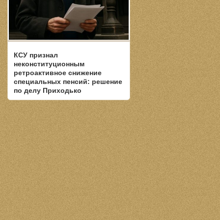
КСУ признал
неконституционным
ретроактивное снижение
специальных пенсий: решение
по делу Приходько