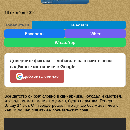
18 октября 2016
Поделиться:
Telegram
Facebook
Viber
WhatsApp
Доверяйте фактам — добавьте наш сайт в свои
надёжные источники в Google
добавить сейчас
Все детство он жил словно в свинарнике. Голодал и смотрел,
как родная мать меняет мужчин, будто перчатки. Теперь
Владу 14 лет. Он твердо решил, что лучше без мамы, чем с
ней. И пошел лишать ее родительских прав!