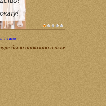
ано в иске
уре было отказано в иске