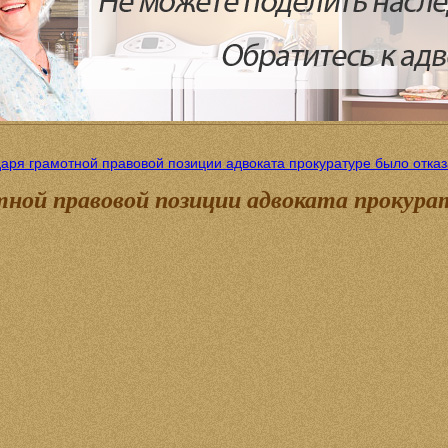
аря грамотной правовой позиции адвоката прокуратуре было отказ
тной правовой позиции адвоката прокурат