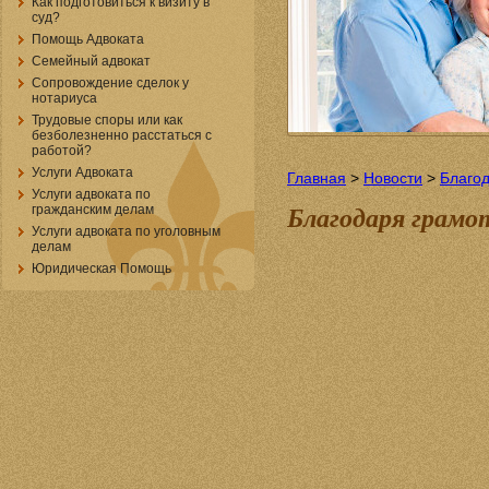
Как подготовиться к визиту в
суд?
Помощь Адвоката
Семейный адвокат
Сопровождение сделок у
нотариуса
Трудовые споры или как
безболезненно расстаться с
работой?
Услуги Адвоката
Главная
>
Новости
>
Благод
Услуги адвоката по
гражданским делам
Благодаря грамо
Услуги адвоката по уголовным
делам
Юридическая Помощь