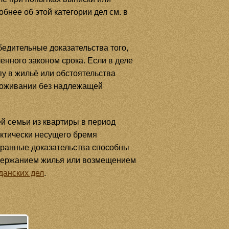
нее об этой категории дел см. в
едительные доказательства того,
енного законом срока. Если в деле
у в жильё или обстоятельства
проживании без надлежащей
ей семьи из квартиры в период
актически несущего бремя
бранные доказательства способны
одержанием жилья или возмещением
данских дел
.