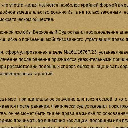
 что утрата жилья является наиболее крайней формой вме
добное вмешательство должно быть не только законным, 
емократическом обществе.
ионной жалобы Верховный Суд оставил постановление апел
нии иска о признании мобилизованного утратившим право 
я, сформулированная в деле №161/16767/23, устанавливает
лечение после ранения признаются уважительными причи
при рассмотрении подобных споров обязаны оценивать сор
конвенционных гарантий.
а имеет принципиальное значение для тысяч семей, в кото
вается после ранения. Фактически суд установил: пока гр
тва, он не может быть лишён права на жильё по основания
ходимо принимать во внимание как лицам, подавшим или п
 под угрозой. По вопросам защиты жилищных прав, в том чи