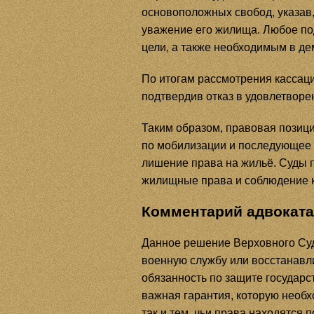
основоположных свобод, указав,
уважение его жилища. Любое по
цели, а также необходимым в д
По итогам рассмотрения кассац
подтвердив отказ в удовлетворе
Таким образом, правовая позици
по мобилизации и последующее 
лишение права на жильё. Суды 
жилищные права и соблюдение 
Комментарий адвоката
Данное решение Верховного Суд
военную службу или восстанавли
обязанность по защите государс
важная гарантия, которую необ
так и тем, чьи права находятся