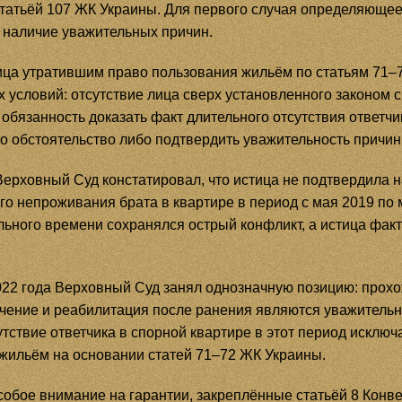
татьёй 107 ЖК Украины. Для первого случая определяюще
 наличие уважительных причин.
 лица утратившим право пользования жильём по статьям 71
условий: отсутствие лица сверх установленного законом с
бязанность доказать факт длительного отсутствия ответчика
то обстоятельство либо подтвердить уважительность причин 
Верховный Суд констатировал, что истица не подтвердила
о непроживания брата в квартире в период с мая 2019 по м
ьного времени сохранялся острый конфликт, а истица фак
022 года Верховный Суд занял однозначную позицию: прох
ечение и реабилитация после ранения являются уважительн
утствие ответчика в спорной квартире в этот период исключ
жильём на основании статей 71–72 ЖК Украины.
обое внимание на гарантии, закреплённые статьёй 8 Конве