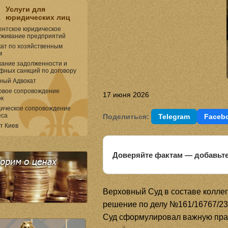
Услуги для
юридических лиц
ентское юридическое
уживание предприятий
кат по хозяйственным
м
кание задолженности и
фных санкций по договору
ный Адвокат
овое сопровождение
17 июня 2026
ок
ическое сопровождение
еса
Поделиться:
Telegram
Faceb
т Киев
Доверяйте фактам — добавьте
Верховный Суд в составе коллег
решение по делу №161/16767/2
Суд сформулировал важную прав