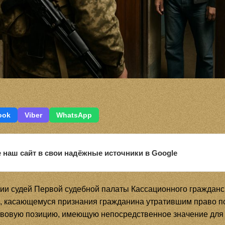
ook
Viber
WhatsApp
 наш сайт в свои надёжные источники в Google
ии судей Первой судебной палаты Кассационного гражданск
3, касающемуся признания гражданина утратившим право 
овую позицию, имеющую непосредственное значение для в