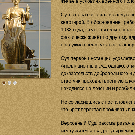
жильё в условиях военного пол
Суть спора состояла в следующе
квартирой. В обоснование требо
1983 года, самостоятельно опла
фактически живёт по другому ад
послужила невозможность оформл
Суд первой инстанции удовлетв
Апелляционный суд, однако, отме
доказательств добровольного и 
ответчик проходил военную служ
находился на лечении и реабили
Не согласившись с постановлени
что брат перестал проживать в 
Верховный Суд, рассматривая д
месту жительства, регулируемое