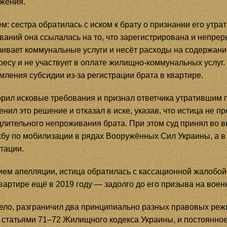
ожения.
м: сестра обратилась с иском к брату о признании его утр
ваний она ссылалась на то, что зарегистрирована и непре
чивает коммунальные услуги и несёт расходы на содержание
ресу и не участвует в оплате жилищно-коммунальных услу
ения субсидии из-за регистрации брата в квартире.
орил исковые требования и признал ответчика утратившим 
нил это решение и отказал в иске, указав, что истица не 
длительного непроживания брата. При этом суд принял во в
бу по мобилизации в рядах Вооружённых Сил Украины, а в 
тации.
ем апелляции, истица обратилась с кассационной жалобой 
квартире ещё в 2019 году — задолго до его призыва на воен
ело, разграничил два принципиально разных правовых режи
 статьями 71–72 Жилищного кодекса Украины, и постоянно