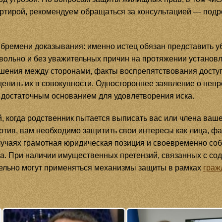
тирой, рекомендуем обращаться за консультацией — подроб
бремени доказывания: именно истец обязан представить уб
овольно и без уважительных причин на протяжении установл
шения между сторонами, факты воспрепятствования доступ
ценить их в совокупности. Одностороннее заявление о не
 достаточным основанием для удовлетворения иска.
й, когда родственник пытается выписать вас или члена ваш
отив, вам необходимо защитить свои интересы как лица, ф
лучаях грамотная юридическая позиция и своевременно со
ла. При наличии имущественных претензий, связанных с с
ельно могут применяться механизмы защиты в рамках
граж