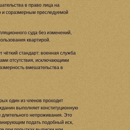
шательства в право лица на
но и соразмерным преследуемой
ляционного суда без изменений,
пользования квартирой.
 чёткий стандарт: военная служба
нами отсутствия, исключающими
азмерность вмешательства в
рых один из членов проходит
ажданин выполняет конституционную
м длительного непроживания. Это
ланирующим подать подобный иск,
сле при попытках выписки или