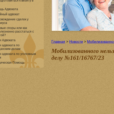
одготовиться к визиту в
щь Адвоката
йный адвокат
овождение сделок у
риуса
вые споры или как
лезненно расстаться с
той?
и Адвоката
Главная
>
Новости
>
Мобилизованног
и адвоката по
данским делам
Мобилизованного нельз
и адвоката по уголовным
делу №161/16767/23
м
ическая Помощь