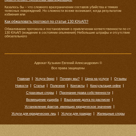
Казалось бы – что сложного вразграничении составов убийства и тяжких
телесных повреждений. Но сложности всеже возникают, когда результатом
избиения или
Как обжаловать протокол по статье 130 КУоАП?
Обжалование протокола и постановления о привлечении кответственности по ст.
130 КУоАП (вождение в состоянии опьянения) Небольшие штрафы и отсутствие
обязательного
Адвокат Кузьмин Евгений Александрович ©
Все права защищены
Главная
Услуги бюро
Почему мы?
Цена на услуги
Отзывы
Новости
Статьи
Полезное
Контакты
Консультация online
Страховые споры
Признание права собственности
Возмещение ущерба
Взыскание долга по расписке
Установление фактов, имеющих юридическое значение
Услуги для юридических лиц
Услуги для граждан
Жилищные споры