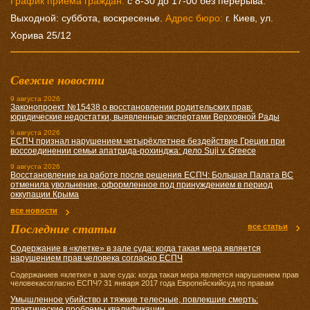
График приема граждан:
с 8-30 до 17-00 без перерыва.
Выходной: суббота, воскресенье.
Адрес бюро:
г. Киев, ул.
Хорива 25/12
Свежие новости
9 августа 2026
Законопроект №15438 о восстановлении родительских прав:
юридические недостатки, выявленные экспертами Верховной Рады
9 августа 2026
ЕСПЧ признал нарушением четырёхлетнее бездействие Греции при
воссоединении семьи апатрида-рохинджа: дело Suji v. Greece
9 августа 2026
Восстановление на работе после решения ЕСПЧ: Большая Палата ВС
отменила увольнение, оформленное под принуждением в период
оккупации Крыма
все новости
Последние статьи
все статьи
Содержание в «клетке» в зале суда: когда такая мера является
нарушением прав человека согласно ЕСПЧ
Содержаниев «клетке» в зале суда: когда такая мера является нарушением прав
человекасогласно ЕСПЧ? 31 января 2017 года Европейскийсуд по правам
Умышленное убийство и тяжкие телесные, повлекшие смерть:
практические проблемы квалификации