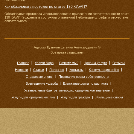
Как обжаловать протокол по статье 130 КУоАП?
Обжалование протокола и постановления о привлечении кответственности по ст.
130 КУоАП (вождение в состоянии опьянения) Небольшие штрафы и отсутствие
обязательного
Адвокат Кузьмин Евгений Александрович ©
Все права защищены
Главная
Услуги бюро
Почему мы?
Цена на услуги
Отзывы
Новости
Статьи
Полезное
Контакты
Консультация online
Страховые споры
Признание права собственности
Возмещение ущерба
Взыскание долга по расписке
Установление фактов, имеющих юридическое значение
Услуги для юридических лиц
Услуги для граждан
Жилищные споры