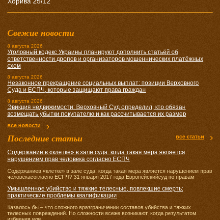
Хорива 25/12
Свежие новости
8 августа 2026
Уголовный кодекс Украины планируют дополнить статьёй об
ответственности дропов и организаторов мошеннических платёжных
схем
8 августа 2026
Незаконное прекращение социальных выплат: позиции Верховного
Суда и ЕСПЧ, которые защищают права граждан
8 августа 2026
Эвикция недвижимости: Верховный Суд определил, кто обязан
возмещать убытки покупателю и как рассчитывается их размер
все новости
Последние статьи
все статьи
Содержание в «клетке» в зале суда: когда такая мера является
нарушением прав человека согласно ЕСПЧ
Содержаниев «клетке» в зале суда: когда такая мера является нарушением прав
человекасогласно ЕСПЧ? 31 января 2017 года Европейскийсуд по правам
Умышленное убийство и тяжкие телесные, повлекшие смерть:
практические проблемы квалификации
Казалось бы – что сложного вразграничении составов убийства и тяжких
телесных повреждений. Но сложности всеже возникают, когда результатом
избиения или