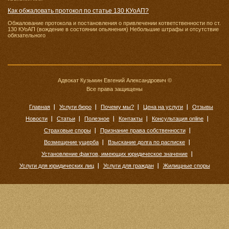
Как обжаловать протокол по статье 130 КУоАП?
Обжалование протокола и постановления о привлечении кответственности по ст.
130 КУоАП (вождение в состоянии опьянения) Небольшие штрафы и отсутствие
обязательного
Адвокат Кузьмин Евгений Александрович ©
Все права защищены
Главная
Услуги бюро
Почему мы?
Цена на услуги
Отзывы
Новости
Статьи
Полезное
Контакты
Консультация online
Страховые споры
Признание права собственности
Возмещение ущерба
Взыскание долга по расписке
Установление фактов, имеющих юридическое значение
Услуги для юридических лиц
Услуги для граждан
Жилищные споры