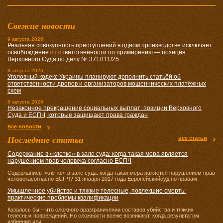
Свежие новости
9 августа 2026
Реальная совокупность преступлений в одном производстве исключает
освобождение от ответственности по примирению — позиция
Верховного Суда по делу № 371/111/25
8 августа 2026
Уголовный кодекс Украины планируют дополнить статьёй об
ответственности дропов и организаторов мошеннических платёжных
схем
8 августа 2026
Незаконное прекращение социальных выплат: позиции Верховного
Суда и ЕСПЧ, которые защищают права граждан
все новости
Последние статьи
все статьи
Содержание в «клетке» в зале суда: когда такая мера является
нарушением прав человека согласно ЕСПЧ
Содержаниев «клетке» в зале суда: когда такая мера является нарушением прав
человекасогласно ЕСПЧ? 31 января 2017 года Европейскийсуд по правам
Умышленное убийство и тяжкие телесные, повлекшие смерть:
практические проблемы квалификации
Казалось бы – что сложного вразграничении составов убийства и тяжких
телесных повреждений. Но сложности всеже возникают, когда результатом
избиения или