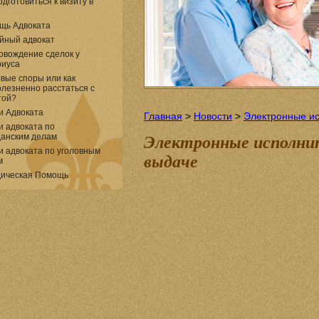
одготовиться к визиту в
щь Адвоката
йный адвокат
овождение сделок у
риуса
вые споры или как
лезненно расстаться с
той?
и Адвоката
Главная
>
Новости
>
Электронные ис
и адвоката по
данским делам
Электронные исполни
и адвоката по уголовным
выдаче
м
ическая Помощь