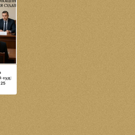
в
 суд:
 25