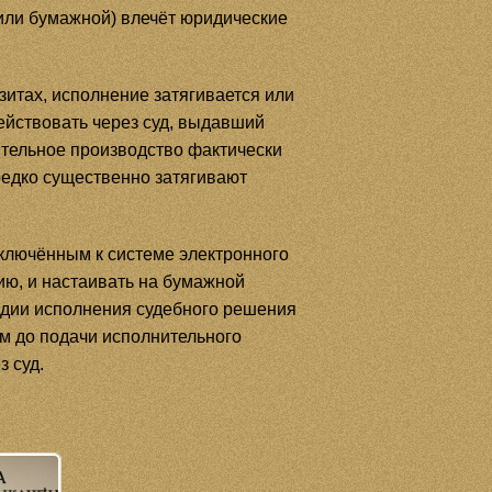
 или бумажной) влечёт юридические
зитах, исполнение затягивается или
ействовать через суд, выдавший
ительное производство фактически
редко существенно затягивают
дключённым к системе электронного
ию, и настаивать на бумажной
адии исполнения судебного решения
ом до подачи исполнительного
з суд.