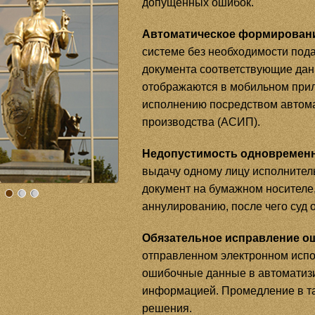
допущенных ошибок.
Автоматическое формирование
системе без необходимости под
документа соответствующие дан
отображаются в мобильном прил
исполнению посредством автома
производства (АСИП).
Недопустимость одновременн
выдачу одному лицу исполнител
документ на бумажном носителе,
аннулированию, после чего суд
Обязательное исправление ош
отправленном электронном испо
ошибочные данные в автоматизи
информацией. Промедление в та
решения.