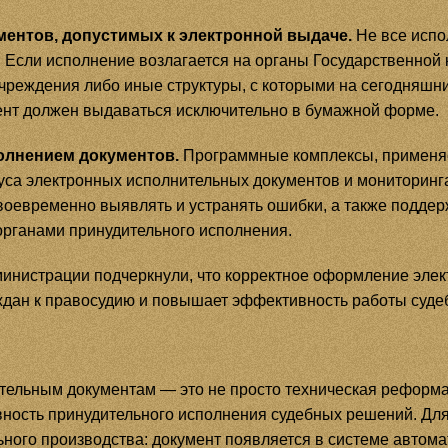
ентов, допустимых к электронной выдаче.
Не все испо
 Если исполнение возлагается на органы Государственной 
чреждения либо иные структуры, с которыми на сегодняшн
ент должен выдаваться исключительно в бумажной форме.
олнением документов.
Программные комплексы, применяе
уса электронных исполнительных документов и мониторинг
воевременно выявлять и устранять ошибки, а также подде
органами принудительного исполнения.
министрации подчеркнули, что корректное оформление эле
ждан к правосудию и повышает эффективность работы судеб
тельным документам — это не просто техническая реформа
ивность принудительного исполнения судебных решений. Для
ного производства: документ появляется в системе автома