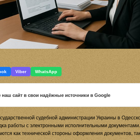
ook
Viber
WhatsApp
 наш сайт в свои надёжные источники в Google
сударственной судебной администрации Украины в Одесско
дка работы с электронными исполнительными документами
аются как технической стороны оформления документов, та