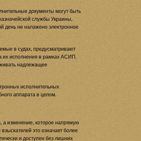
лнительные документы могут быть
казначейской службы Украины,
ий день не налажено электронное
мые в судах, предусматривают
а их исполнения в рамках АСИП.
рживать надлежащее
ктронных исполнительных
ного аппарата в целом.
, а изменение, которое напрямую
 взыскателей это означает более
тически и доступен без лишних