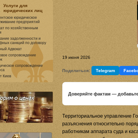
Услуги для
юридических лиц
ентское юридическое
уживание предприятий
кат по хозяйственным
м
кание задолженности и
фных санкций по договору
ный Адвокат
овое сопровождение
19 июня 2026
ок
ическое сопровождение
еса
Поделиться:
Telegram
Faceb
т Киев
Доверяйте фактам — добавьте
Территориальное управление Го
разъяснения относительно поря
работникам аппарата суда и кас