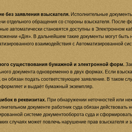
 без заявления взыскателя.
Исполнительные документы 
ачи отдельного обращения со стороны взыскателя. После ф
ные автоматически становятся доступны в Электронном каб
ожении «Дія». В дальнейшем такие документы могут быть 
тизированного взаимодействия с Автоматизированной сис
ого существования бумажной и электронной форм.
Зак
ьного документа одновременно в двух формах. Если взыска
 он обязан подать соответствующее заявление. В таком сл
 оформляет и выдаёт бумажный экземпляр.
ибок в реквизитах.
При обнаружении неточностей или не
лнительном документе работник суда обязан действовать 
рованной системе документооборота суда и сформировать
ких случаях может повлечь нарушение прав взыскателя и з