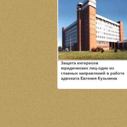
Защита интересов
юридических лиц-одно из
главных направлений в работе
адвоката Евгения Кузьмина