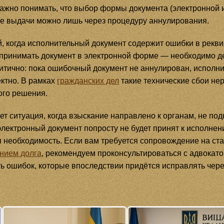
важно понимать, что выбор формы документа (электронной
ле выдачи можно лишь через процедуру аннулирования.
й, когда исполнительный документ содержит ошибки в рекви
 принимать документ в электронной форме — необходимо д
итично: пока ошибочный документ не аннулирован, исполн
ктно. В рамках
гражданских дел
такие технические сбои не
ого решения.
т ситуация, когда взыскание направлено к органам, не по
электронный документ попросту не будет принят к исполнен
я необходимость. Если вам требуется сопровождение на ст
нием долга
, рекомендуем проконсультироваться с адвокат
ть ошибок, которые впоследствии придётся исправлять чере