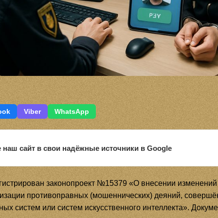
ook
Viber
WhatsApp
 наш сайт в свои надёжные источники в Google
гистрирован законопроект №15379 «О внесении изменений в
изации противоправных (мошеннических) деяний, совершё
х систем или систем искусственного интеллекта». Докуме