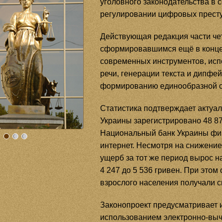
уголовного законодательства в
регулировании цифровых прест
Действующая редакция части чет
сформировавшимся ещё в конце 
современных инструментов, ис
речи, генерации текста и дипфе
формированию единообразной су
Статистика подтверждает актуал
Украины зарегистрировано 48 87
Национальный банк Украины фик
интернет. Несмотря на снижение 
ущерб за тот же период вырос н
4 247 до 5 536 гривен. При это
взрослого населения получали 
Законопроект предусматривает и
использованием электронно-выч