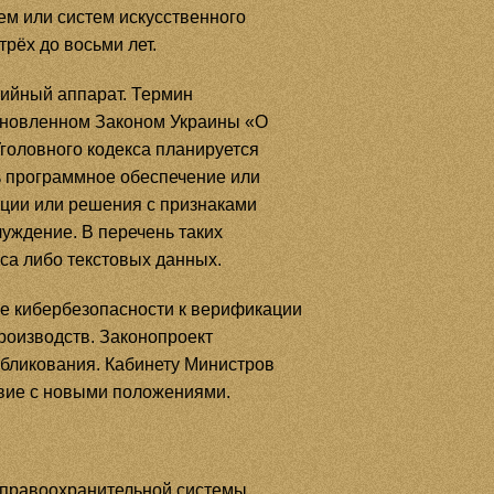
м или систем искусственного
рёх до восьми лет.
тийный аппарат. Термин
ановленном Законом Украины «О
оловного кодекса планируется
ь программное обеспечение или
ации или решения с признаками
уждение. В перечень таких
са либо текстовых данных.
ре кибербезопасности к верификации
роизводств. Законопроект
убликования. Кабинету Министров
твие с новыми положениями.
 правоохранительной системы.