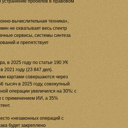
и устранение пробелов в правовом
ронно-вычислительная техника»,
мин не охватывает весь спектр
чные сервисы, системы синтеза
дований и препятствует
, в 2025 году по статье 190 УК
 2021 году (23 847 дел).
ыми картами совершаются через
6 тысяч в 2025 году, совокупный
пной операции увеличился на 30%: с
ом с применением ИИ, а 35%
тент.
место «незаконных операций с
ака будет закреплено