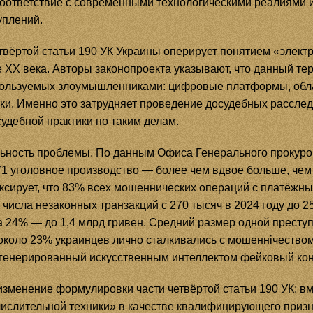
 соответствие с современными технологическими реалиями 
уплений.
вёртой статьи 190 УК Украины оперирует понятием «элект
XX века. Авторы законопроекта указывают, что данный тер
пользуемых злоумышленниками: цифровые платформы, обла
йки. Именно это затрудняет проведение досудебных рассле
дебной практики по таким делам.
ьность проблемы. По данным Офиса Генерального прокурора
1 уголовное производство — более чем вдвое больше, чем в
сирует, что 83% всех мошеннических операций с платёжн
числа незаконных транзакций с 270 тысяч в 2024 году до 25
а 24% — до 1,4 млрд гривен. Средний размер одной престу
м около 23% украинцев лично сталкивались с мошеннічеств
сгенерированный искусственным интеллектом фейковый кон
зменение формулировки части четвёртой статьи 190 УК: в
ислительной техники» в качестве квалифицирующего призн