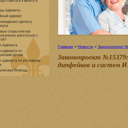
одготовиться к визиту в
щь Адвоката
йный адвокат
овождение сделок у
риуса
вые споры или как
лезненно расстаться с
той?
и Адвоката
Главная
>
Новости
>
Законопроект №
и адвоката по
данским делам
Законопроект №15379:
и адвоката по уголовным
дипфейков и систем 
м
ическая Помощь