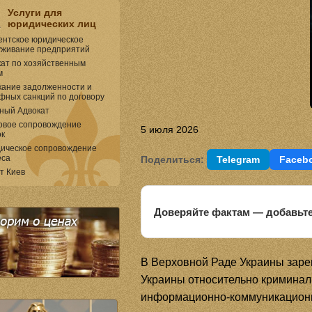
Услуги для
юридических лиц
ентское юридическое
уживание предприятий
кат по хозяйственным
м
кание задолженности и
фных санкций по договору
ный Адвокат
овое сопровождение
5 июля 2026
ок
ическое сопровождение
еса
Поделиться:
Telegram
Faceb
т Киев
Доверяйте фактам — добавьте
В Верховной Раде Украины заре
Украины относительно криминал
информационно-коммуникационны