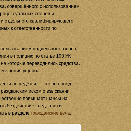
ва, совершённого с использованием
процессуальных споров и
И и отдельного квалифицирующего
вных к ответственности по
спользованием поддельного голоса,
ния в полицию по статье 190 УК
, на которые переводились средства.
озмещения ущерба.
ески не ведётся — это не повод
 гражданским иском о взыскании
щественно повышает шансы на
ть бездействие следствия и
ать в разделе
гражданские дела
.