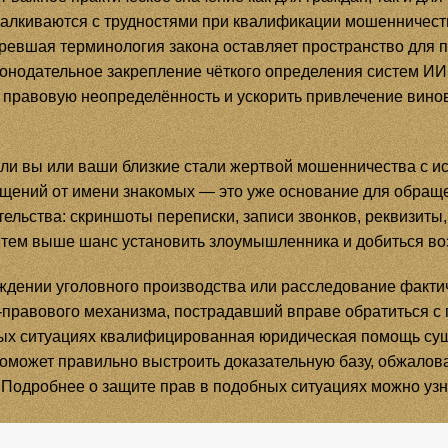
талкиваются с трудностями при квалификации мошенничест
аревшая терминология закона оставляет пространство для 
конодательное закрепление чёткого определения систем И
у правовую неопределённость и ускорить привлечение вино
ли вы или ваши близкие стали жертвой мошенничества с и
щений от имени знакомых — это уже основание для обраще
тельства: скриншоты переписки, записи звонков, реквизиты
 тем выше шанс установить злоумышленника и добиться в
ждении уголовного производства или расследование фактич
-правового механизма, пострадавший вправе обратиться с
ных ситуациях квалифицированная юридическая помощь су
оможет правильно выстроить доказательную базу, обжалова
 Подробнее о защите прав в подобных ситуациях можно узн