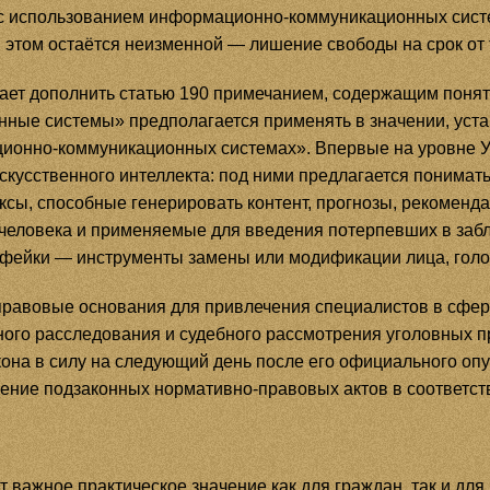
с использованием информационно-коммуникационных систе
и этом остаётся неизменной — лишение свободы на срок от т
гает дополнить статью 190 примечанием, содержащим поня
ные системы» предполагается применять в значении, уст
онно-коммуникационных системах». Впервые на уровне Уг
скусственного интеллекта: под ними предлагается понимат
сы, способные генерировать контент, прогнозы, рекоменд
 человека и применяемые для введения потерпевших в забл
фейки — инструменты замены или модификации лица, голо
 правовые основания для привлечения специалистов в сфе
ного расследования и судебного рассмотрения уголовных п
она в силу на следующий день после его официального оп
дение подзаконных нормативно-правовых актов в соответс
важное практическое значение как для граждан, так и для